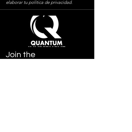
elaborar tu política de privacidad.
Join
the
success!
Subscribe
Information